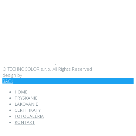
19. mája 2015
LAKOVANIE
19. mája 2015
Leave a comment
LAKOVANIE
19. mája 2015
LAKOVANIE
19. mája 2015
LAKOVANIE
,
TRYSKANIE
© TECHNOCOLOR s.r.o. All Rights Reserved
design by
BACK
HOME
TRYSKANIE
LAKOVANIE
CERTIFIKATY
FOTOGALÉRIA
KONTAKT