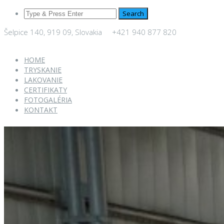
Search
Šelpice 140, 919 09, Slovakia
+421 940 877 820
HOME
TRYSKANIE
LAKOVANIE
CERTIFIKATY
FOTOGALÉRIA
KONTAKT