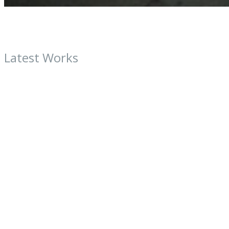
Predchádzajúci článok
Nasledujúci článok
Latest Works
20. mája 2015
LAKOVANIE
20. mája 2015
LAKOVANIE
20. mája 2015
LAKOVANIE
19. mája 2015
Leave a comment
LAKOVANIE