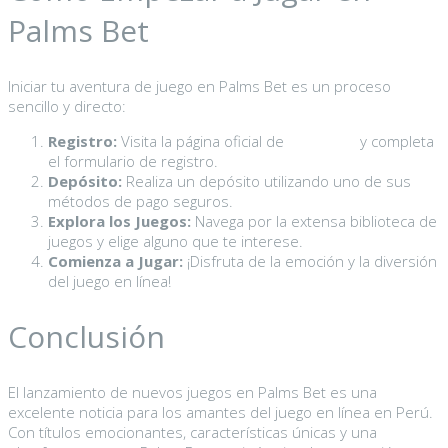
Palms Bet
Iniciar tu aventura de juego en Palms Bet es un proceso
sencillo y directo:
Registro:
Visita la página oficial de
Palms Bet
y completa
el formulario de registro.
Depósito:
Realiza un depósito utilizando uno de sus
métodos de pago seguros.
Explora los Juegos:
Navega por la extensa biblioteca de
juegos y elige alguno que te interese.
Comienza a Jugar:
¡Disfruta de la emoción y la diversión
del juego en línea!
Conclusión
El lanzamiento de nuevos juegos en Palms Bet es una
excelente noticia para los amantes del juego en línea en Perú.
Con títulos emocionantes, características únicas y una