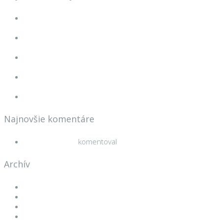
Nova Promoção Empolgante no Betse: Aumente Suas
Chances de Ganhar!
Novo Jogo Lançado no Casino Online 7755 Bet: Uma
Revolução na Diversão
Descubra as Novidades da mmabet: Integração do Novo
Provedor de Jogos!
Cassino Pix: A Nova Experiência em Jogos Online com
Promoções Imperdíveis
Descubra as Novidades do Cassino Online Boxswin
Najnovšie komentáre
Pán WordPress
komentoval
Ahoj svet!
Archív
júl 2026
jún 2026
máj 2026
apríl 2026